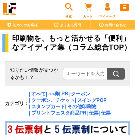
検索
カート
マイページ
初めてのお客様
よくある質問
お問い合わせ
印刷物を、もっと活かせる「便利」
なアイディア集（コラム総合TOP）
知りたい情報が見つか
るかも！？
| PR
| すべて
| ○○券
| クーポン
| クーポン、チケット
| スイングPOP
カテゴリ：
| スタンプカード
| その他印刷物
| プリントフェスタ商品PR
| 伝票
| 伝票