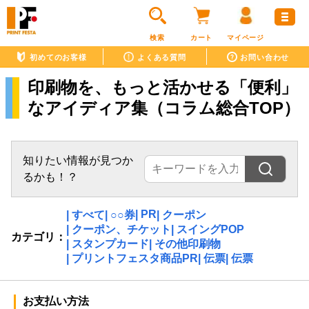
検索
カート
マイページ
初めてのお客様
よくある質問
お問い合わせ
印刷物を、もっと活かせる「便利」
なアイディア集（コラム総合TOP）
知りたい情報が見つか
るかも！？
| PR
| すべて
| ○○券
| クーポン
| クーポン、チケット
| スイングPOP
カテゴリ：
| スタンプカード
| その他印刷物
| プリントフェスタ商品PR
| 伝票
| 伝票
お支払い方法