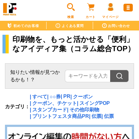
検索
カート
マイページ
初めてのお客様
よくある質問
お問い合わせ
印刷物を、もっと活かせる「便利」
なアイディア集（コラム総合TOP）
知りたい情報が見つか
るかも！？
| PR
| すべて
| ○○券
| クーポン
| クーポン、チケット
| スイングPOP
カテゴリ：
| スタンプカード
| その他印刷物
| プリントフェスタ商品PR
| 伝票
| 伝票