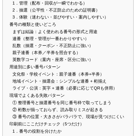
1．管理（配布・回収が一瞬でわかる）
2．抽選（公平性・不正防止のための証明書）
3．体験（迷わない・並びやすい・案内しやすい）
番号の種類と使いどころ
まずは結論：よく使われる番号の形式と用途
連番（整理・管理が一番わかりやすい）
乱数（抽選・クーポン・不正防止に強い）
親子連番（本券／半券を照合する）
英数字コード（案内・座席・区分に強い）
用途別に多い番号パターン
文化祭・学校イベント：親子連番（本券+半券）
地域イベント・抽選会：シンプルな連番 + 桁揃え
ライブ・公演：英字 + 連番（必要に応じてQRも併用）
現場でよくある失敗パターン
① 整理番号と抽選番号を同じ番号枠で取ってしまう
② 桁数が揃っておらず、読み取りミスが起きる
③ 番号の位置・大きさがバラバラで、現場が見つけにくい
印刷前にここだけチェック（5つだけ）
1．番号の役割を分けたか