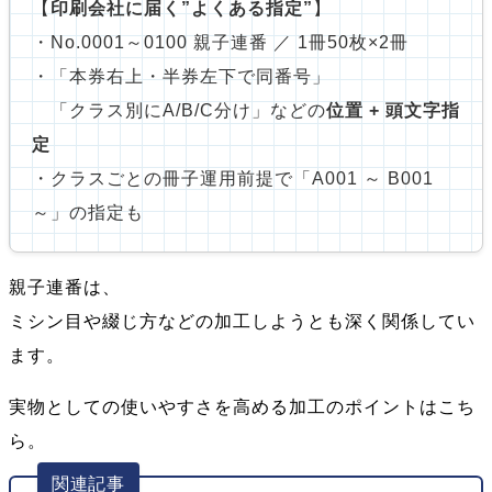
【
印刷会社に届く”よくある指定”
】
・No.0001～0100 親子連番 ／ 1冊50枚×2冊
・「本券右上・半券左下で同番号」
「クラス別にA/B/C分け」などの
位置 + 頭文字指
定
・クラスごとの冊子運用前提で「A001 ～ B001
～」の指定も
親子連番は、
ミシン目や綴じ方などの加工しようとも深く関係してい
ます。
実物としての使いやすさを高める加工のポイントはこち
ら。