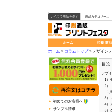
サイズで商品を探す
ホーム
印刷 商
ホーム
»
コラムトップ
»
デザイン
目次
デザ
1）
2）
再注文はコチラ
1
3）
初めてのお客様へ
4）
サンプル請求
5）