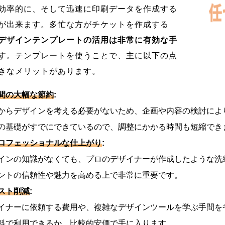
効率的に、そして迅速に印刷データを作成する
が出来ます。多忙な方がチケットを作成する
デザインテンプレートの活用は非常に有効な手
す。テンプレートを使うことで、主に以下の点
きなメリットがあります。
間の大幅な節約
:
らデザインを考える必要がないため、企画や内容の検討によ
基礎がすでにできているので、調整にかかる時間も短縮でき
ロフェッショナルな仕上がり
:
ンの知識がなくても、プロのデザイナーが作成したような洗
トの信頼性や魅力を高める上で非常に重要です。
スト削減
:
ナーに依頼する費用や、複雑なデザインツールを学ぶ手間を
で利用できるか、比較的安価で手に入ります。