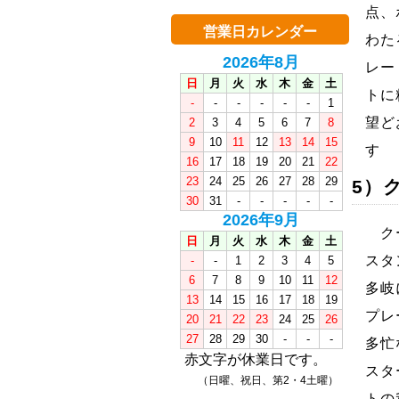
点、
営業日カレンダー
わた
2026年8月
レー
日
月
火
水
木
金
土
トに
-
-
-
-
-
-
1
望ど
2
3
4
5
6
7
8
9
10
11
12
13
14
15
す
16
17
18
19
20
21
22
23
24
25
26
27
28
29
5）
30
31
-
-
-
-
-
2026年9月
クー
日
月
火
水
木
金
土
スタ
-
-
1
2
3
4
5
6
7
8
9
10
11
12
多岐
13
14
15
16
17
18
19
プレ
20
21
22
23
24
25
26
27
28
29
30
-
-
-
多忙
赤文字が休業日です。
スタ
（日曜、祝日、第2・4土曜）
トの