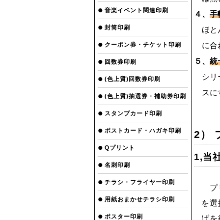
音楽イベント関連印刷
４、
手
封筒印刷
ほとん
クーポン券・チケット印刷
に合わ
５、
統
回数券印刷
シリー
(色上質)回数券印刷
スにす
(色上質)抽選券・補助券印刷
スタンプカード印刷
ポストカード・ハガキ印刷
2）
Qプリント
1,
名刺印刷
チラシ・フライヤー印刷
プリ
用紙おまかせチラシ印刷
を選
ポスター印刷
げを