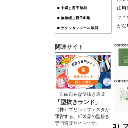
由時
中綴じ冊子印刷
ット
無線綴じ冊子印刷
がな
サクションシール印刷
関連サイト
自由自在な型抜き通販
「型抜きランド」
（株）プリントフェスタが
運営する、紙製品の型抜き
専門通販サイトです。
3）