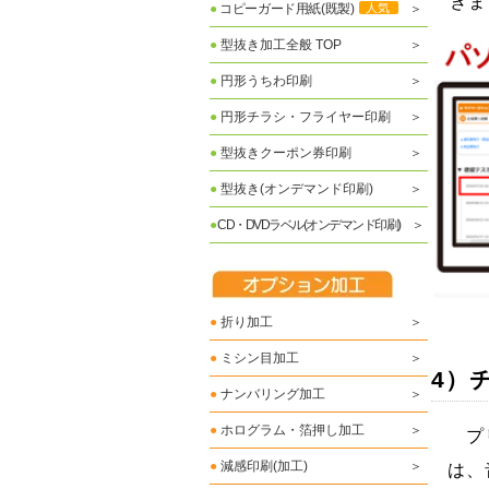
きま
●
コピーガード用紙(既製)
人気
●
型抜き加工全般 TOP
●
円形うちわ印刷
●
円形チラシ・フライヤー印刷
●
型抜きクーポン券印刷
●
型抜き(オンデマンド印刷)
●
CD・DVDラベル(オンデマンド印刷)
●
折り加工
●
ミシン目加工
4）
●
ナンバリング加工
●
ホログラム・箔押し加工
プリ
●
減感印刷(加工)
は、