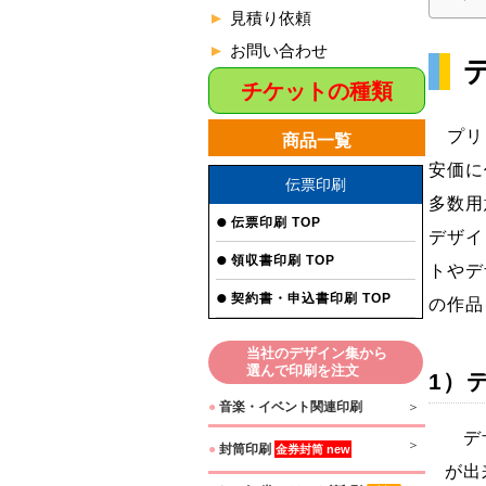
見積り依頼
お問い合わせ
チケットの種類
プリン
商品一覧
安価に
伝票印刷
多数用
伝票印刷 TOP
デザイ
領収書印刷 TOP
トやデ
契約書・申込書印刷 TOP
の作品
当社のデザイン集から
選んで印刷を注文
1）
●
音楽・イベント関連印刷
デザ
●
封筒印刷
金券封筒 new
が出