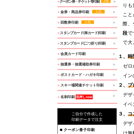
●
クーポン券・チケット等印刷
人気
りも
●
金券・商品券印刷
人気
こと
●
回数券印刷
人気
際、
段
で
●
スタンプカード(単カード)印刷
で大
●
スタンプカード(二つ折り)印刷
●
会員カード印刷
１、
時
●
抽選券・抽選補助券印刷
ゼロか
●
ポストカード・ハガキ印刷
インの
２、
プ
●
スキー場関連チケット印刷
デザイ
●
名刺印刷
箔押しnew
イベン
３、
コ
ご自分で作成した
印刷データで注文
デザイ
クーポン冊子印刷
は無料