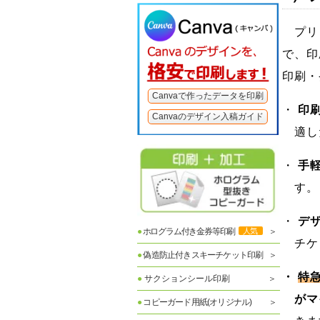
プリン
で、印
印刷・
Canvaで作ったデータを印刷
・
印
Canvaのデザイン入稿ガイド
適し
・
手
す。
・
デ
●
ホログラム付き金券等印刷
人気
チケ
●
偽造防止付きスキーチケット印刷
・
特
●
サクションシール印刷
がマ
●
コピーガード用紙(オリジナル)